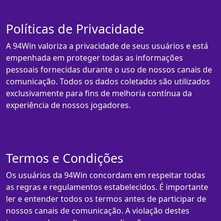
Políticas de Privacidade
A 94Win valoriza a privacidade de seus usuários e está
empenhada em proteger todas as informações
pessoais fornecidas durante o uso de nossos canais de
comunicação. Todos os dados coletados são utilizados
exclusivamente para fins de melhoria contínua da
experiência de nossos jogadores.
Termos e Condições
Os usuários da 94Win concordam em respeitar todas
as regras e regulamentos estabelecidos. É importante
ler e entender todos os termos antes de participar de
nossos canais de comunicação. A violação destes