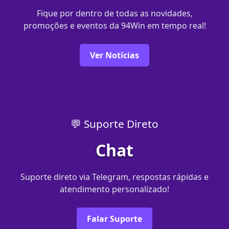
Fique por dentro de todas as novidades,
promoções e eventos da 94Win em tempo real!
Ver Notícias
💬 Suporte Direto
Chat
Suporte direto via Telegram, respostas rápidas e
atendimento personalizado!
Falar Suporte