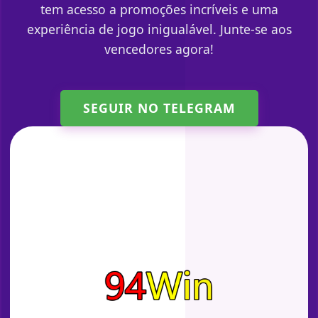
tem acesso a promoções incríveis e uma
experiência de jogo inigualável. Junte-se aos
vencedores agora!
SEGUIR NO TELEGRAM