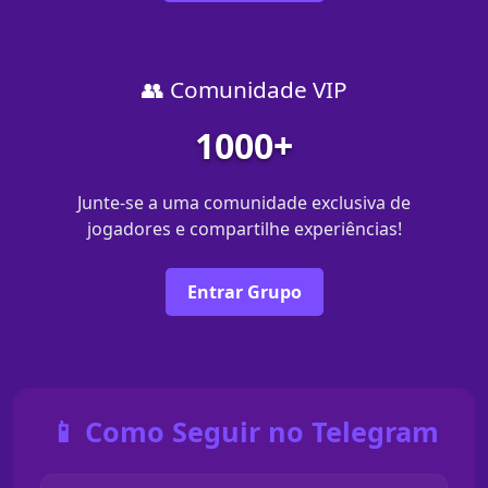
👥 Comunidade VIP
1000+
Junte-se a uma comunidade exclusiva de
jogadores e compartilhe experiências!
Entrar Grupo
📱 Como Seguir no Telegram