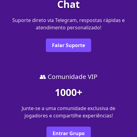
Chat
Suporte direto via Telegram, respostas rápidas e
atendimento personalizado!
Falar Suporte
👥 Comunidade VIP
1000+
Junte-se a uma comunidade exclusiva de
jogadores e compartilhe experiências!
Entrar Grupo