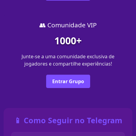
👥 Comunidade VIP
1000+
Junte-se a uma comunidade exclusiva de
jogadores e compartilhe experiências!
Entrar Grupo
📱 Como Seguir no Telegram