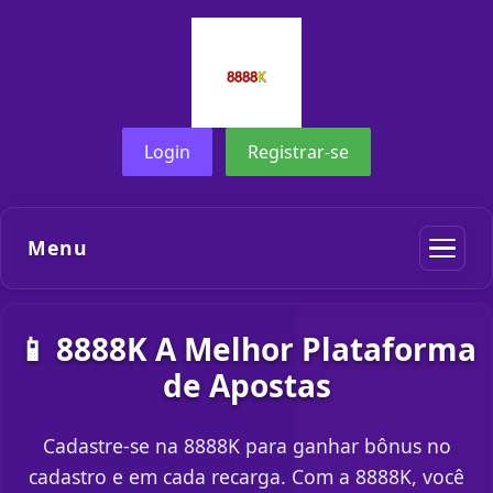
Login
Registrar-se
Menu
📱 8888K A Melhor Plataforma
de Apostas
Cadastre-se na 8888K para ganhar bônus no
cadastro e em cada recarga. Com a 8888K, você