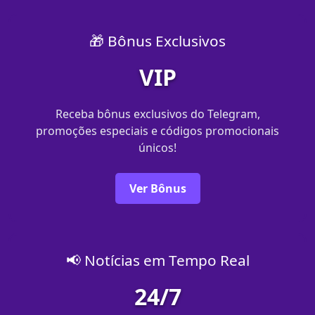
🎁 Bônus Exclusivos
VIP
Receba bônus exclusivos do Telegram,
promoções especiais e códigos promocionais
únicos!
Ver Bônus
📢 Notícias em Tempo Real
24/7