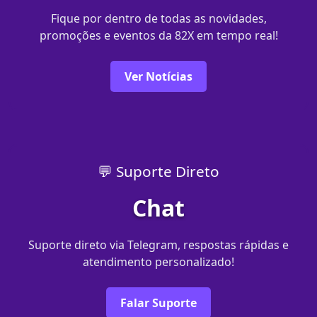
Fique por dentro de todas as novidades,
promoções e eventos da 82X em tempo real!
Ver Notícias
💬 Suporte Direto
Chat
Suporte direto via Telegram, respostas rápidas e
atendimento personalizado!
Falar Suporte