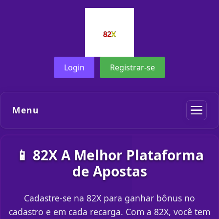
Login
Registrar-se
Menu
📱 82X A Melhor Plataforma
de Apostas
Cadastre-se na 82X para ganhar bônus no
cadastro e em cada recarga. Com a 82X, você tem