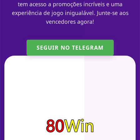
tem acesso a promoções incríveis e uma
experiência de jogo inigualável. Junte-se aos
vencedores agora!
SEGUIR NO TELEGRAM