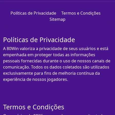
Políticas de Privacidade
Termos e Condições
Sitemap
Políticas de Privacidade
A 80Win valoriza a privacidade de seus usuários e está
empenhada em proteger todas as informações
pessoais fornecidas durante o uso de nossos canais de
comunicação. Todos os dados coletados são utilizados
exclusivamente para fins de melhoria contínua da
experiência de nossos jogadores.
Termos e Condições