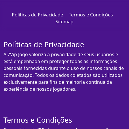
Políticas de Privacidade
Termos e Condições
Sitemap
Políticas de Privacidade
A 7Vip Jogo valoriza a privacidade de seus usuários e
está empenhada em proteger todas as informações
pessoais fornecidas durante o uso de nossos canais de
comunicação. Todos os dados coletados são utilizados
exclusivamente para fins de melhoria contínua da
experiência de nossos jogadores.
Termos e Condições