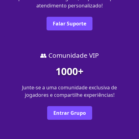
atendimento personalizado!
Falar Suporte
👥 Comunidade VIP
1000+
Junte-se a uma comunidade exclusiva de
jogadores e compartilhe experiências!
Entrar Grupo