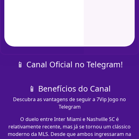
📱 Canal Oficial no Telegram!
📱 Benefícios do Canal
Descubra as vantagens de seguir a 7Vip Jogo no
Telegram
O duelo entre Inter Miami e Nashville SC é
relativamente recente, mas já se tornou um clássico
moderno da MLS. Desde que ambos ingressaram na