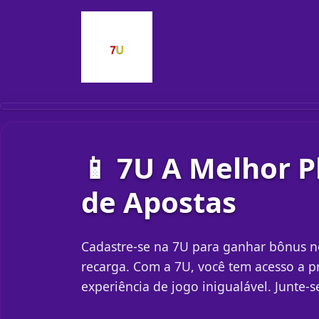
📱 7U A Melhor 
de Apostas
Cadastre-se na 7U para ganhar bônus n
recarga. Com a 7U, você tem acesso a p
experiência de jogo inigualável. Junte-