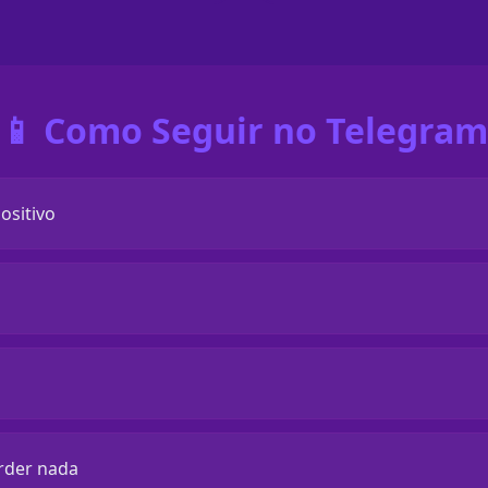
📱 Como Seguir no Telegram
ositivo
erder nada