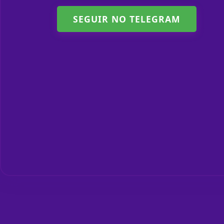
SEGUIR NO TELEGRAM