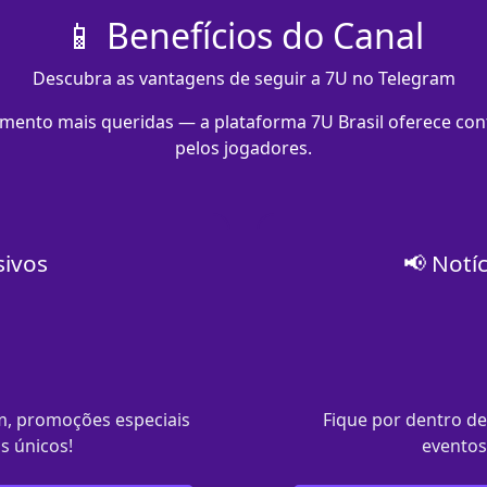
📱 Benefícios do Canal
Descubra as vantagens de seguir a 7U no Telegram
imento mais queridas — a plataforma 7U Brasil oferece c
pelos jogadores.
sivos
📢 Notí
m, promoções especiais
Fique por dentro d
s únicos!
eventos