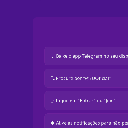
📱 Baixe o app Telegram no seu disp
🔍 Procure por "@7UOficial"
👆 Toque em "Entrar" ou "Join"
🔔 Ative as notificações para não p