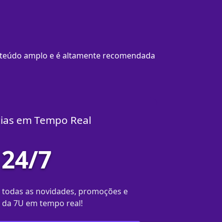
onteúdo amplo e é altamente recomendada
cias em Tempo Real
24/7
e todas as novidades, promoções e
 da 7U em tempo real!