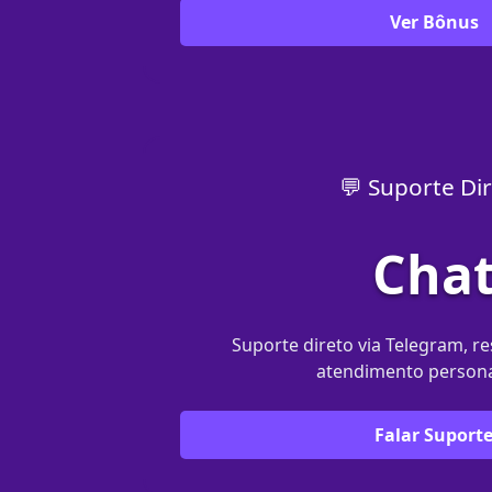
Ver Bônus
💬 Suporte Di
Cha
Suporte direto via Telegram, r
atendimento persona
Falar Suport