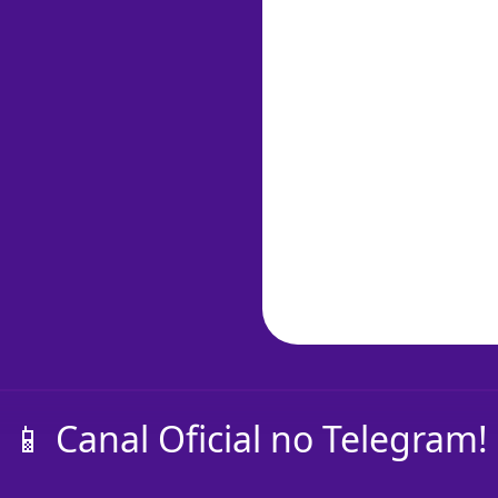
📱 Canal Oficial no Telegram!