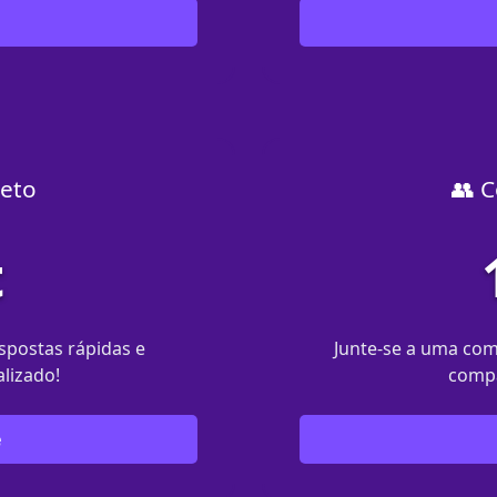
reto
👥 
t
espostas rápidas e
Junte-se a uma com
lizado!
compa
e