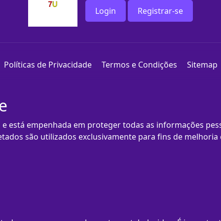
Login
Registrar-se
Políticas de Privacidade
Termos e Condições
Sitemap
de
os e está empenhada em proteger todas as informações pes
tados são utilizados exclusivamente para fins de melhoria