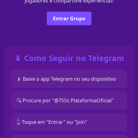
jogadores e compartilhe experiências!
Entrar Grupo
📱 Como Seguir no Telegram
📱 Baixe o app Telegram no seu dispositivo
🔍 Procure por "@7SSs PlataformaOficial"
👆 Toque em "Entrar" ou "Join"