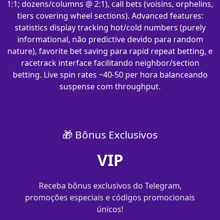
1:1; dozens/columns @ 2:1), call bets (voisins, orphelins,
tiers covering wheel sections). Advanced features:
statistics display tracking hot/cold numbers (purely
informational, não predictive devido para random
nature), favorite bet saving para rapid repeat betting, e
racetrack interface facilitando neighbor/section
betting. Live spin rates ~40-50 per hora balanceando
suspense com throughput.
🎁 Bônus Exclusivos
VIP
Receba bônus exclusivos do Telegram,
promoções especiais e códigos promocionais
únicos!