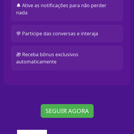
🔔 Ative as notificações para não perder
nada
💬 Participe das conversas e interaja
🎁 Receba bônus exclusivos
automaticamente
SEGUIR AGORA