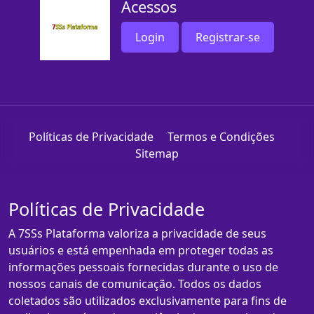
Acessos
Login
Registrar-se
Políticas de Privacidade
Termos e Condições
Sitemap
Políticas de Privacidade
A 7SSs Plataforma valoriza a privacidade de seus
usuários e está empenhada em proteger todas as
informações pessoais fornecidas durante o uso de
nossos canais de comunicação. Todos os dados
coletados são utilizados exclusivamente para fins de