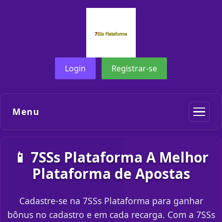
Login
Registrar-se
Menu
📱 7SSs Plataforma A Melhor
Plataforma de Apostas
Cadastre-se na 7SSs Plataforma para ganhar
bônus no cadastro e em cada recarga. Com a 7SSs