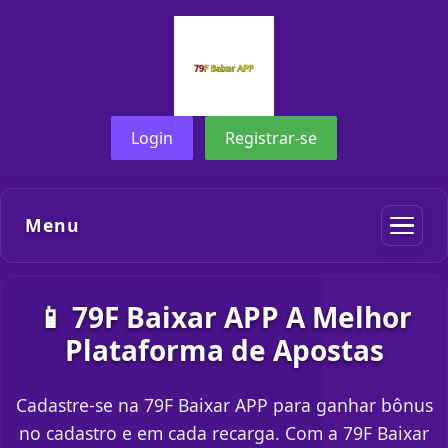
Login
Registrar-se
Menu
📱 79F Baixar APP A Melhor
Plataforma de Apostas
Cadastre-se na 79F Baixar APP para ganhar bônus
no cadastro e em cada recarga. Com a 79F Baixar