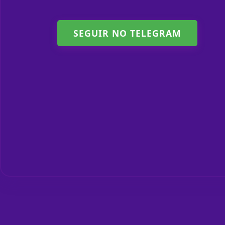
SEGUIR NO TELEGRAM