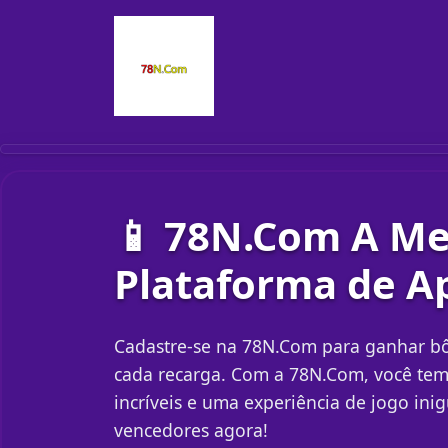
📱 78N.Com A Me
Plataforma de A
Cadastre-se na 78N.Com para ganhar b
cada recarga. Com a 78N.Com, você te
incríveis e uma experiência de jogo inig
vencedores agora!