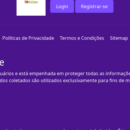
Login
Registrar-se
Políticas de Privacidade
Termos e Condições
Sitemap
de
usuários e está empenhada em proteger todas as informaçõe
os coletados são utilizados exclusivamente para fins de m