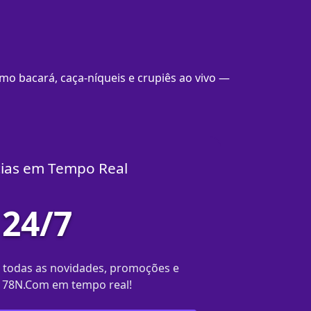
mo bacará, caça-níqueis e crupiês ao vivo —
cias em Tempo Real
24/7
e todas as novidades, promoções e
 78N.Com em tempo real!