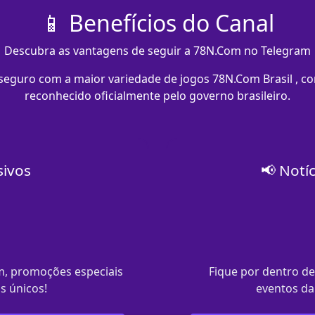
📱 Benefícios do Canal
Descubra as vantagens de seguir a 78N.Com no Telegram
 seguro com a maior variedade de jogos 78N.Com Brasil , co
reconhecido oficialmente pelo governo brasileiro.
sivos
📢 Notí
m, promoções especiais
Fique por dentro d
s únicos!
eventos da