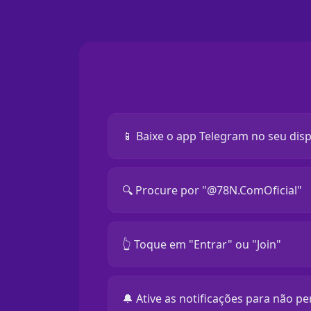
📱 Baixe o app Telegram no seu disp
🔍 Procure por "@78N.ComOficial"
👆 Toque em "Entrar" ou "Join"
🔔 Ative as notificações para não p