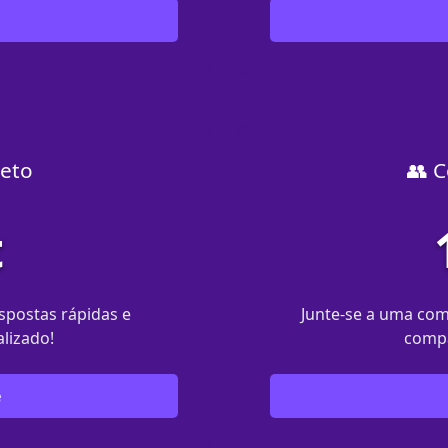
reto
👥 
t
espostas rápidas e
Junte-se a uma com
lizado!
compa
e