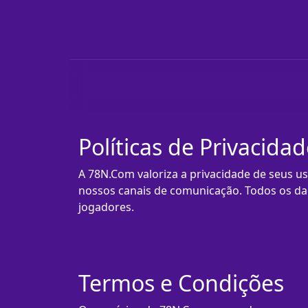
Políticas de Privacida
A 78N.Com valoriza a privacidade de seus 
nossos canais de comunicação. Todos os dad
jogadores.
Termos e Condições