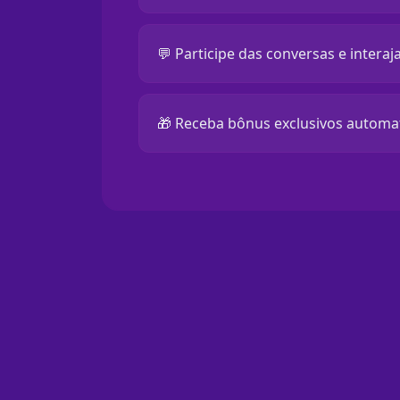
💬 Participe das conversas e interaj
🎁 Receba bônus exclusivos autom