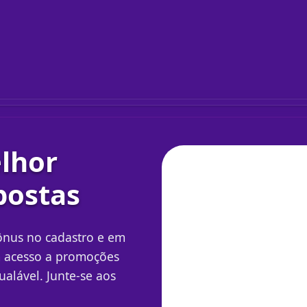
lhor
postas
ônus no cadastro e em
m acesso a promoções
ualável. Junte-se aos