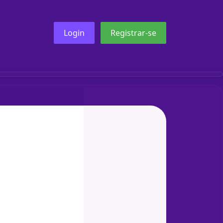
Login
Registrar-se