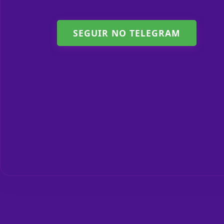
SEGUIR NO TELEGRAM