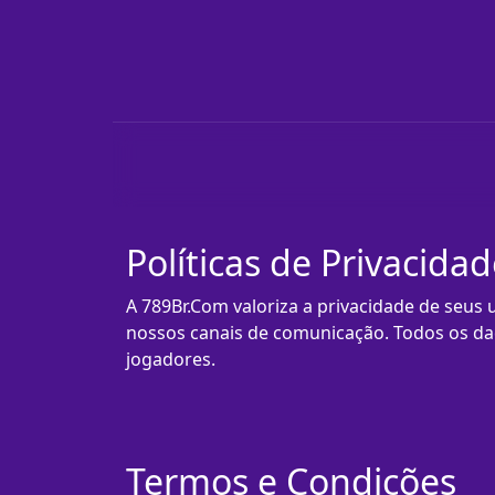
Políticas de Privacida
A 789Br.Com valoriza a privacidade de seus
nossos canais de comunicação. Todos os dad
jogadores.
Termos e Condições