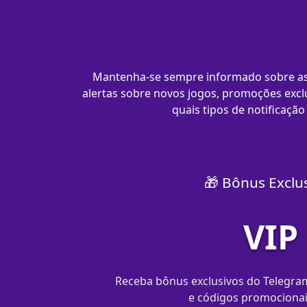
Mantenha-se sempre informado sobre as 
alertas sobre novos jogos, promoções excl
quais tipos de notificaçã
🎁 Bônus Exclu
VIP
Receba bônus exclusivos do Telegra
e códigos promocionai