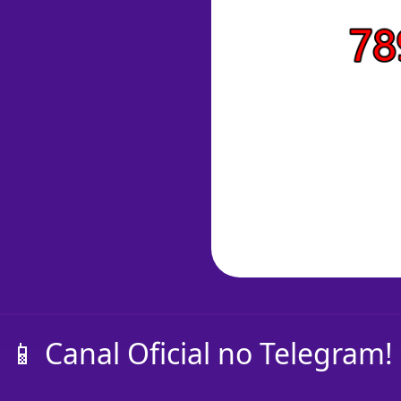
📱 Canal Oficial no Telegram!