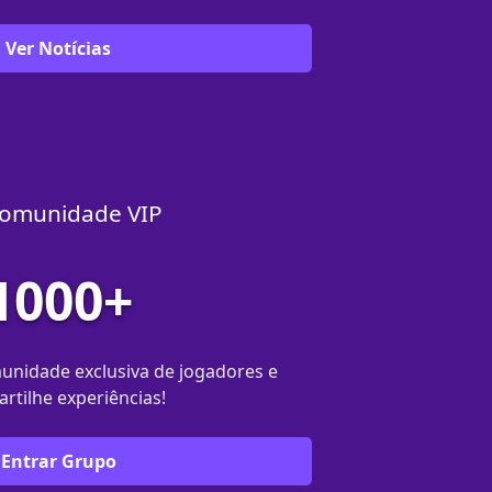
Ver Notícias
Comunidade VIP
1000+
unidade exclusiva de jogadores e
rtilhe experiências!
Entrar Grupo