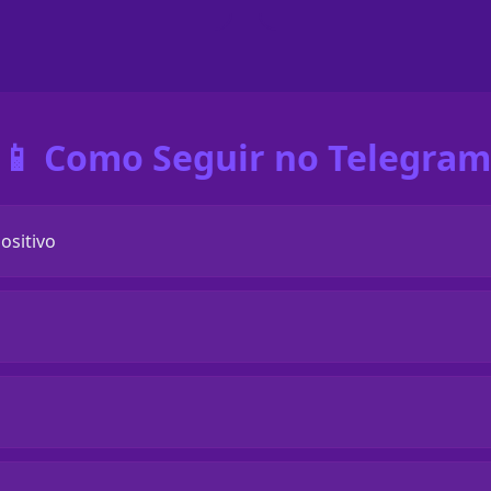
📱 Como Seguir no Telegram
ositivo