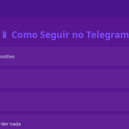
📱 Como Seguir no Telegram
ositivo
erder nada