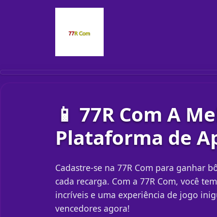
📱 77R Com A Me
Plataforma de A
Cadastre-se na 77R Com para ganhar b
cada recarga. Com a 77R Com, você te
incríveis e uma experiência de jogo inig
vencedores agora!