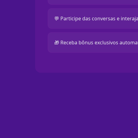
💬 Participe das conversas e interaj
🎁 Receba bônus exclusivos autom