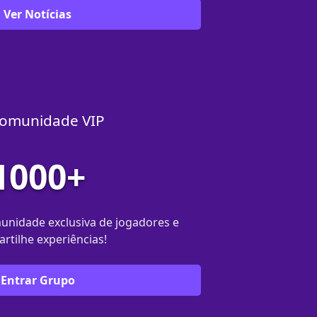
Ver Notícias
Comunidade VIP
1000+
unidade exclusiva de jogadores e
rtilhe experiências!
Entrar Grupo