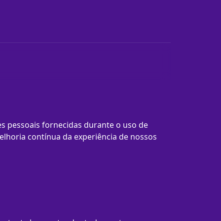
s pessoais fornecidas durante o uso de
elhoria contínua da experiência de nossos