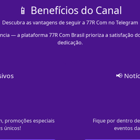
📱 Benefícios do Canal
Descubra as vantagens de seguir a 77R Com no Telegram
ia — a plataforma 77R Com Brasil prioriza a satisfação d
dedicação.
sivos
📢 Notí
m, promoções especiais
Fique por dentro d
s únicos!
eventos da