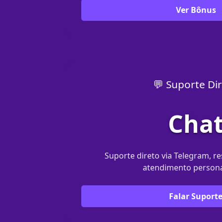
Ver Bônus
💬 Suporte Di
Cha
Suporte direto via Telegram, r
atendimento persona
Falar Suport