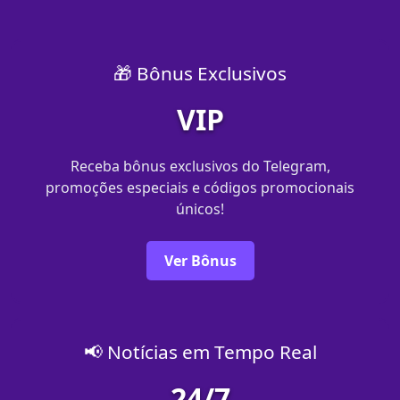
🎁 Bônus Exclusivos
VIP
Receba bônus exclusivos do Telegram,
promoções especiais e códigos promocionais
únicos!
Ver Bônus
📢 Notícias em Tempo Real
24/7