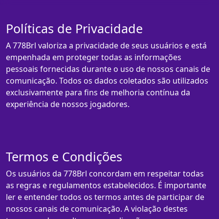
Políticas de Privacidade
A 778Brl valoriza a privacidade de seus usuários e está
empenhada em proteger todas as informações
pessoais fornecidas durante o uso de nossos canais de
comunicação. Todos os dados coletados são utilizados
exclusivamente para fins de melhoria contínua da
experiência de nossos jogadores.
Termos e Condições
Os usuários da 778Brl concordam em respeitar todas
as regras e regulamentos estabelecidos. É importante
ler e entender todos os termos antes de participar de
nossos canais de comunicação. A violação destes