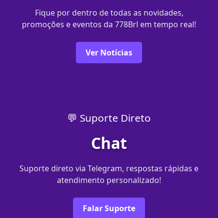
Fique por dentro de todas as novidades,
promoções e eventos da 778Brl em tempo real!
Ver Notícias
💬 Suporte Direto
Chat
Suporte direto via Telegram, respostas rápidas e
atendimento personalizado!
Falar Suporte