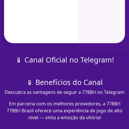
📱 Canal Oficial no Telegram!
📱 Benefícios do Canal
Descubra as vantagens de seguir a 778Brl no Telegram
Em parceria com os melhores provedores, a 778Brl
778Brl Brasil oferece uma experiência de jogo de alto
nível — sinta a emoção da vitória!