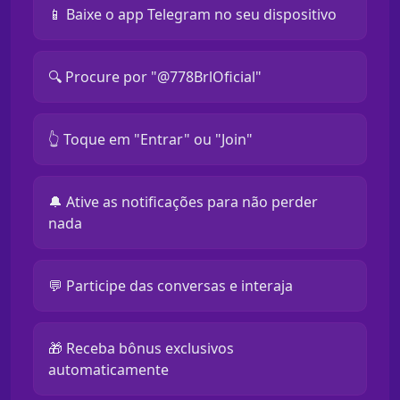
📱 Baixe o app Telegram no seu dispositivo
🔍 Procure por "@778BrlOficial"
👆 Toque em "Entrar" ou "Join"
🔔 Ative as notificações para não perder
nada
💬 Participe das conversas e interaja
🎁 Receba bônus exclusivos
automaticamente