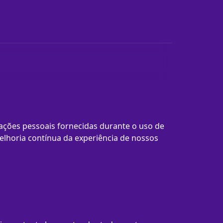
ações pessoais fornecidas durante o uso de
elhoria contínua da experiência de nossos