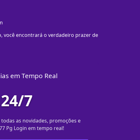
am
o, você encontrará o verdadeiro prazer de
cias em Tempo Real
24/7
e todas as novidades, promoções e
77 Pg Login em tempo real!