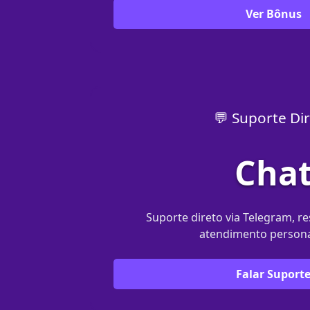
Ver Bônus
💬 Suporte Di
Cha
Suporte direto via Telegram, r
atendimento persona
Falar Suport