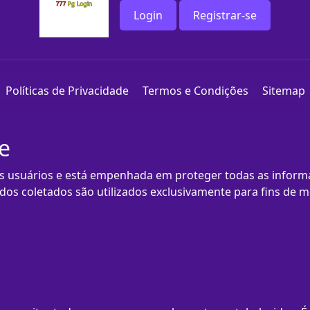
Login
Registrar-se
Políticas de Privacidade
Termos e Condições
Sitemap
de
eus usuários e está empenhada em proteger todas as inform
os coletados são utilizados exclusivamente para fins de m