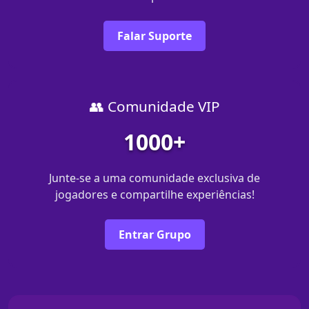
Falar Suporte
👥 Comunidade VIP
1000+
Junte-se a uma comunidade exclusiva de
jogadores e compartilhe experiências!
Entrar Grupo