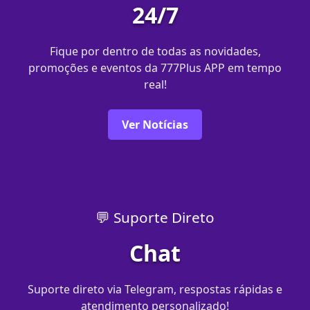
24/7
Fique por dentro de todas as novidades,
promoções e eventos da 777Plus APP em tempo
real!
Ver Notícias
💬 Suporte Direto
Chat
Suporte direto via Telegram, respostas rápidas e
atendimento personalizado!