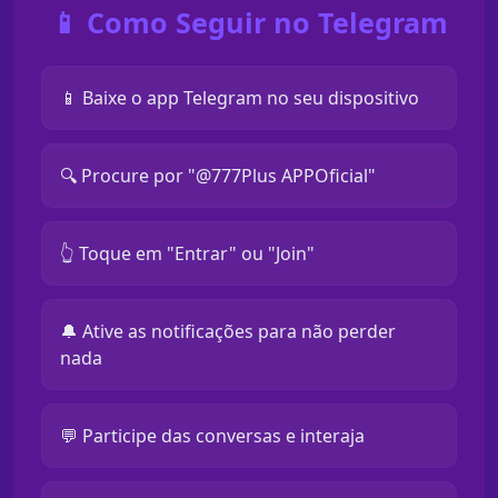
📱 Como Seguir no Telegram
📱 Baixe o app Telegram no seu dispositivo
🔍 Procure por "@777Plus APPOficial"
👆 Toque em "Entrar" ou "Join"
🔔 Ative as notificações para não perder
nada
💬 Participe das conversas e interaja