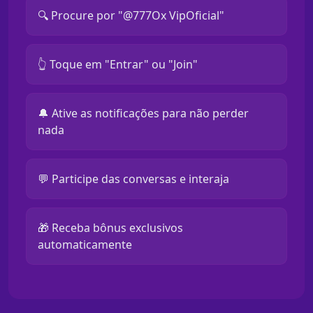
🔍 Procure por "@777Ox VipOficial"
👆 Toque em "Entrar" ou "Join"
🔔 Ative as notificações para não perder
nada
💬 Participe das conversas e interaja
🎁 Receba bônus exclusivos
automaticamente