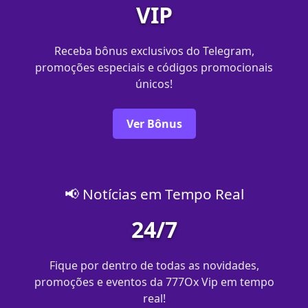
VIP
Receba bônus exclusivos do Telegram,
promoções especiais e códigos promocionais
únicos!
Ver Bônus
📢 Notícias em Tempo Real
24/7
Fique por dentro de todas as novidades,
promoções e eventos da 777Ox Vip em tempo
real!