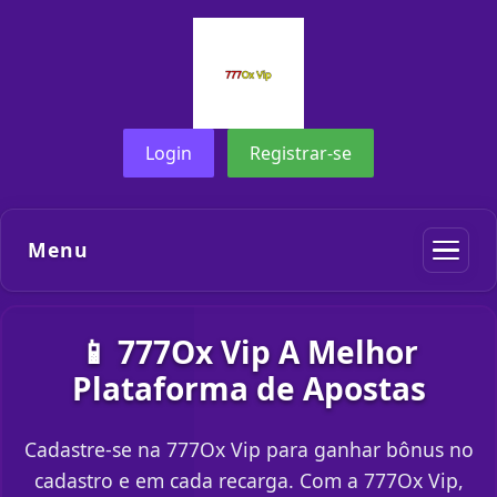
Login
Registrar-se
Menu
📱 777Ox Vip A Melhor
Plataforma de Apostas
Cadastre-se na 777Ox Vip para ganhar bônus no
cadastro e em cada recarga. Com a 777Ox Vip,