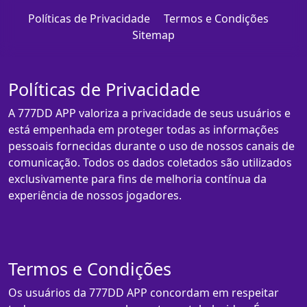
Políticas de Privacidade
Termos e Condições
Sitemap
Políticas de Privacidade
A 777DD APP valoriza a privacidade de seus usuários e
está empenhada em proteger todas as informações
pessoais fornecidas durante o uso de nossos canais de
comunicação. Todos os dados coletados são utilizados
exclusivamente para fins de melhoria contínua da
experiência de nossos jogadores.
Termos e Condições
Os usuários da 777DD APP concordam em respeitar