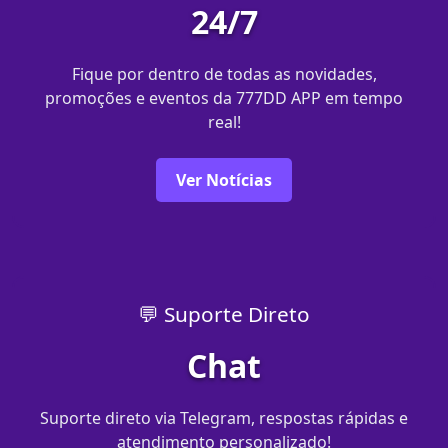
24/7
Fique por dentro de todas as novidades,
promoções e eventos da 777DD APP em tempo
real!
Ver Notícias
💬 Suporte Direto
Chat
Suporte direto via Telegram, respostas rápidas e
atendimento personalizado!