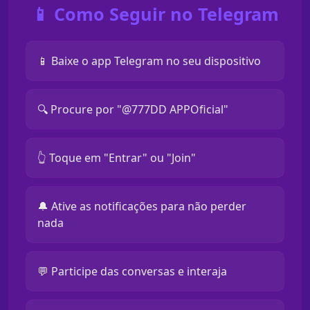
📱 Como Seguir no Telegram
📱 Baixe o app Telegram no seu dispositivo
🔍 Procure por "@777DD APPOficial"
👆 Toque em "Entrar" ou "Join"
🔔 Ative as notificações para não perder
nada
💬 Participe das conversas e interaja