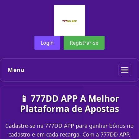
Login
Registrar-se
Menu
📱 777DD APP A Melhor
Plataforma de Apostas
Cadastre-se na 777DD APP para ganhar bônus no
cadastro e em cada recarga. Com a 777DD APP,