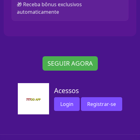
🎁 Receba bônus exclusivos
automaticamente
SEGUIR AGORA
Acessos
Login
Registrar-se