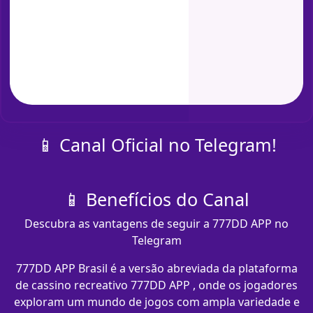
📱 Canal Oficial no Telegram!
📱 Benefícios do Canal
Descubra as vantagens de seguir a 777DD APP no
Telegram
777DD APP Brasil é a versão abreviada da plataforma
de cassino recreativo 777DD APP , onde os jogadores
exploram um mundo de jogos com ampla variedade e