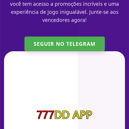
você tem acesso a promoções incríveis e uma
experiência de jogo inigualável. Junte-se aos
vencedores agora!
SEGUIR NO TELEGRAM