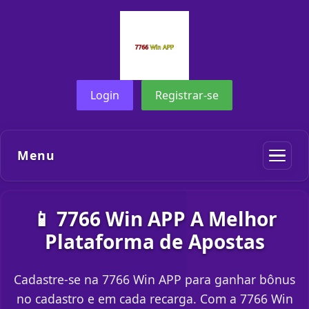
Login
Registrar-se
Menu
📱 7766 Win APP A Melhor
Plataforma de Apostas
Cadastre-se na 7766 Win APP para ganhar bônus
no cadastro e em cada recarga. Com a 7766 Win