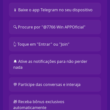
📱 Baixe o app Telegram no seu dispositivo
🔍 Procure por "@7766 Win APPOficial"
👆 Toque em "Entrar" ou "Join"
🔔 Ative as notificações para não perder
nada
💬 Participe das conversas e interaja
🎁 Receba bônus exclusivos
automaticamente