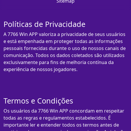
Sitemap
Políticas de Privacidade
A 7766 Win APP valoriza a privacidade de seus usuários
e está empenhada em proteger todas as informações
pessoais fornecidas durante o uso de nossos canais de
comunicação. Todos os dados coletados são utilizados
exclusivamente para fins de melhoria contínua da
experiência de nossos jogadores.
Termos e Condições
Os usuários da 7766 Win APP concordam em respeitar
todas as regras e regulamentos estabelecidos. É
importante ler e entender todos os termos antes de