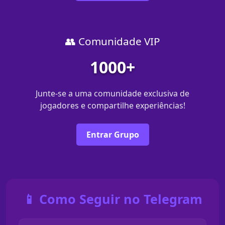
👥 Comunidade VIP
1000+
Junte-se a uma comunidade exclusiva de
jogadores e compartilhe experiências!
Entrar Grupo
📱 Como Seguir no Telegram