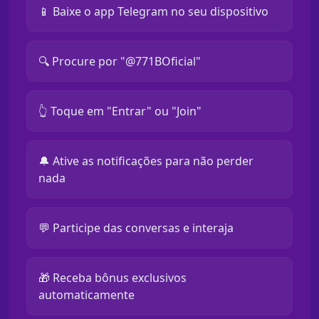
📱 Baixe o app Telegram no seu dispositivo
🔍 Procure por "@771BOficial"
👆 Toque em "Entrar" ou "Join"
🔔 Ative as notificações para não perder
nada
💬 Participe das conversas e interaja
🎁 Receba bônus exclusivos
automaticamente