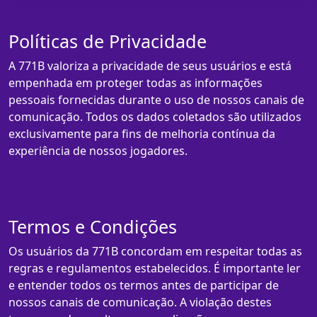
Políticas de Privacidade
A 771B valoriza a privacidade de seus usuários e está
empenhada em proteger todas as informações
pessoais fornecidas durante o uso de nossos canais de
comunicação. Todos os dados coletados são utilizados
exclusivamente para fins de melhoria contínua da
experiência de nossos jogadores.
Termos e Condições
Os usuários da 771B concordam em respeitar todas as
regras e regulamentos estabelecidos. É importante ler
e entender todos os termos antes de participar de
nossos canais de comunicação. A violação destes