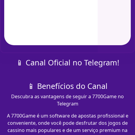
📱 Canal Oficial no Telegram!
📱 Benefícios do Canal
Descubra as vantagens de seguir a 7700Game no
Telegram
A 7700Game é um software de apostas profissional e
conveniente, onde você pode desfrutar dos jogos de
cassino mais populares e de um serviço premium na