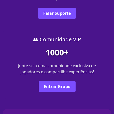
Falar Suporte
👥 Comunidade VIP
1000+
Junte-se a uma comunidade exclusiva de
jogadores e compartilhe experiências!
Entrar Grupo