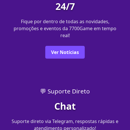
24/7
Fique por dentro de todas as novidades,
promoções e eventos da 7700Game em tempo
real!
Ver Notícias
💬 Suporte Direto
Chat
Suporte direto via Telegram, respostas rápidas e
atendimento personalizado!