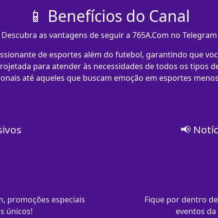
📱 Benefícios do Canal
Descubra as vantagens de seguir a 765A.Com no Telegram
sionante de esportes além do futebol, garantindo que vo
projetada para atender às necessidades de todos os tipos 
cionais até aqueles que buscam emoção em esportes menos
sivos
📢 Notí
m, promoções especiais
Fique por dentro d
s únicos!
eventos da