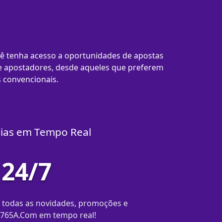
cê tenha acesso a oportunidades de apostas
de apostadores, desde aqueles que preferem
 convencionais.
cias em Tempo Real
24/7
e todas as novidades, promoções e
 765A.Com em tempo real!