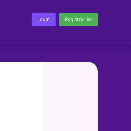
Login
Registrar-se