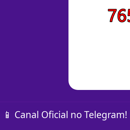
📱 Canal Oficial no Telegram!