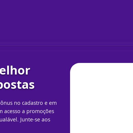
elhor
postas
bônus no cadastro e em
em acesso a promoções
ualável. Junte-se aos