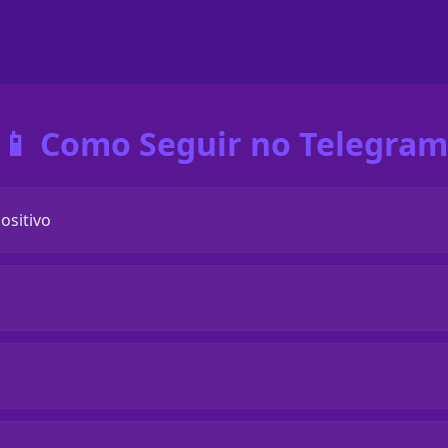
📱 Como Seguir no Telegram
ositivo