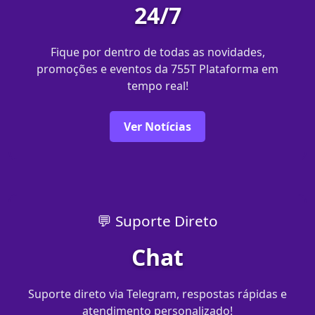
24/7
Fique por dentro de todas as novidades,
promoções e eventos da 755T Plataforma em
tempo real!
Ver Notícias
💬 Suporte Direto
Chat
Suporte direto via Telegram, respostas rápidas e
atendimento personalizado!