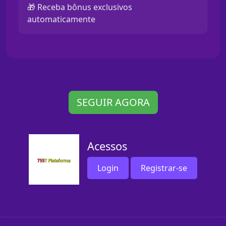
🎁 Receba bônus exclusivos
automaticamente
SEGUIR AGORA
Acessos
Login
Registrar-se