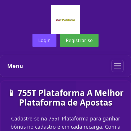
Login
Registrar-se
Menu
📱 755T Plataforma A Melhor
Plataforma de Apostas
Cadastre-se na 755T Plataforma para ganhar
bônus no cadastro e em cada recarga. Com a