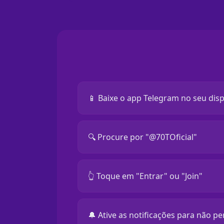
📱 Baixe o app Telegram no seu disp
🔍 Procure por "@70TOficial"
👆 Toque em "Entrar" ou "Join"
🔔 Ative as notificações para não p