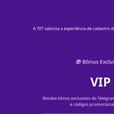
A 70T valoriza a experiência de cadastro 
🎁 Bônus Exclu
VIP
Receba bônus exclusivos do Telegra
e códigos promocionai