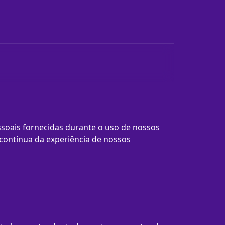
ssoais fornecidas durante o uso de nossos
 contínua da experiência de nossos