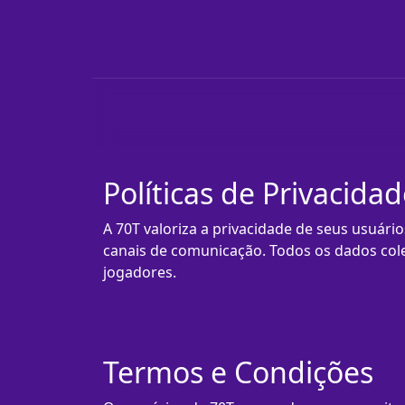
Políticas de Privacida
A 70T valoriza a privacidade de seus usuár
canais de comunicação. Todos os dados cole
jogadores.
Termos e Condições