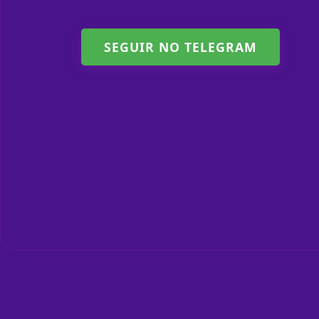
SEGUIR NO TELEGRAM