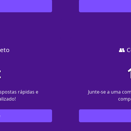
reto
👥 
t
espostas rápidas e
Junte-se a uma com
lizado!
compa
e