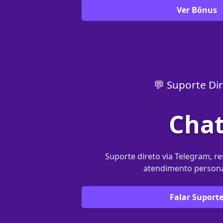
Ver Bônus
💬 Suporte Di
Cha
Suporte direto via Telegram, r
atendimento persona
Falar Suport