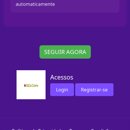
automaticamente
SEGUIR AGORA
Acessos
Login
Registrar-se