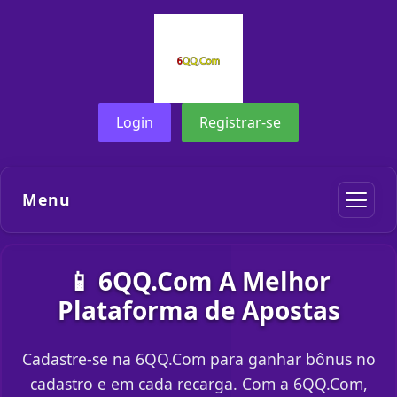
Login
Registrar-se
Menu
📱 6QQ.Com A Melhor
Plataforma de Apostas
Cadastre-se na 6QQ.Com para ganhar bônus no
cadastro e em cada recarga. Com a 6QQ.Com,