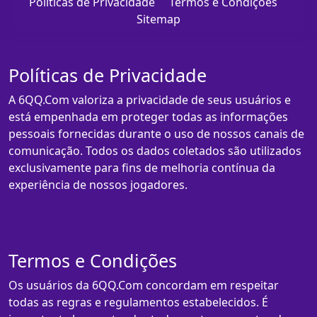
Políticas de Privacidade
Termos e Condições
Sitemap
Políticas de Privacidade
A 6QQ.Com valoriza a privacidade de seus usuários e
está empenhada em proteger todas as informações
pessoais fornecidas durante o uso de nossos canais de
comunicação. Todos os dados coletados são utilizados
exclusivamente para fins de melhoria contínua da
experiência de nossos jogadores.
Termos e Condições
Os usuários da 6QQ.Com concordam em respeitar
todas as regras e regulamentos estabelecidos. É