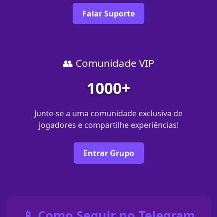
Falar Suporte
👥 Comunidade VIP
1000+
Junte-se a uma comunidade exclusiva de
jogadores e compartilhe experiências!
Entrar Grupo
📱 Como Seguir no Telegram