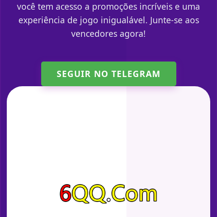
você tem acesso a promoções incríveis e uma
experiência de jogo inigualável. Junte-se aos
vencedores agora!
SEGUIR NO TELEGRAM