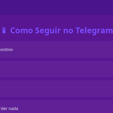
📱 Como Seguir no Telegram
ositivo
erder nada