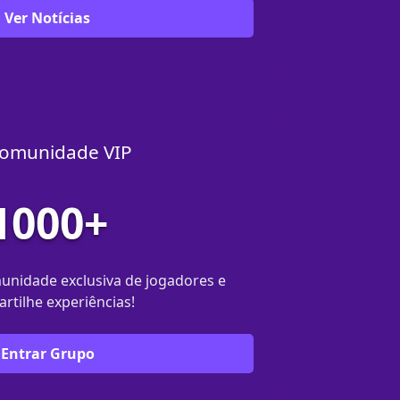
Ver Notícias
Comunidade VIP
1000+
unidade exclusiva de jogadores e
rtilhe experiências!
Entrar Grupo