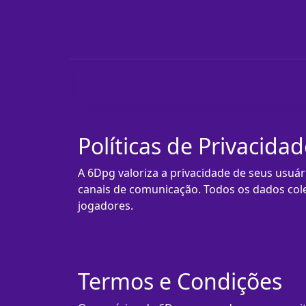
Políticas de Privacida
A 6Dpg valoriza a privacidade de seus usu
canais de comunicação. Todos os dados cole
jogadores.
Termos e Condições