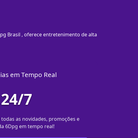
pg Brasil , oferece entretenimento de alta
cias em Tempo Real
24/7
e todas as novidades, promoções e
da 6Dpg em tempo real!