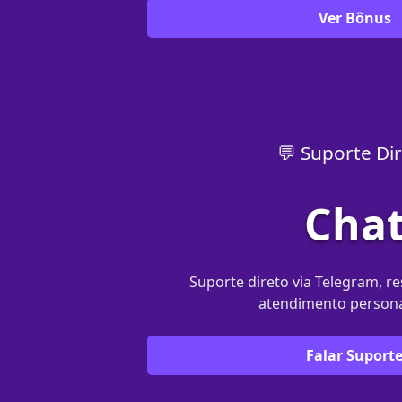
Ver Bônus
💬 Suporte Di
Cha
Suporte direto via Telegram, r
atendimento persona
Falar Suport