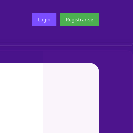
Login
Registrar-se