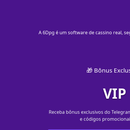
A 6Dpg é um software de cassino real, seg
🎁 Bônus Exclu
VIP
Receba bônus exclusivos do Telegra
e códigos promocionai