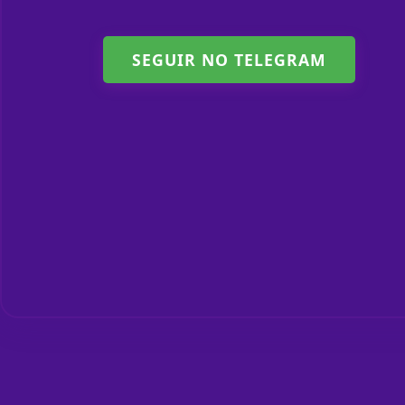
SEGUIR NO TELEGRAM