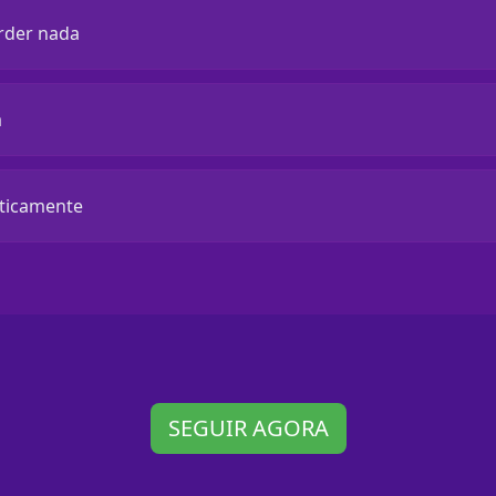
erder nada
a
aticamente
SEGUIR AGORA