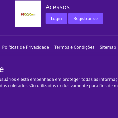
Acessos
Login
Registrar-se
Políticas de Privacidade
Termos e Condições
Sitemap
de
 usuários e está empenhada em proteger todas as informaç
os coletados são utilizados exclusivamente para fins de m