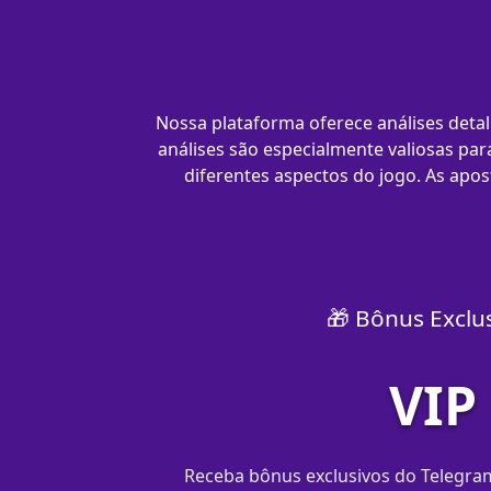
Nossa plataforma oferece análises detalh
análises são especialmente valiosas pa
diferentes aspectos do jogo. As apo
🎁 Bônus Exclu
VIP
Receba bônus exclusivos do Telegra