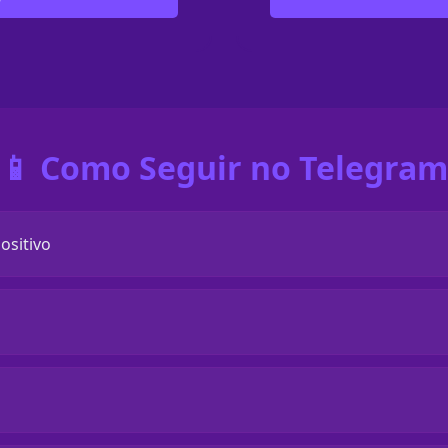
📱 Como Seguir no Telegram
ositivo