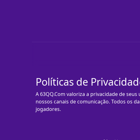
Políticas de Privacida
A 63QQ.Com valoriza a privacidade de seus
nossos canais de comunicação. Todos os dad
jogadores.