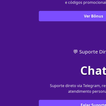
e códigos promocionai
Ver Bônus
💬 Suporte Di
Cha
Suporte direto via Telegram, r
atendimento persona
Falar Suport