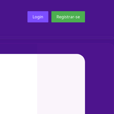
Login
Registrar-se