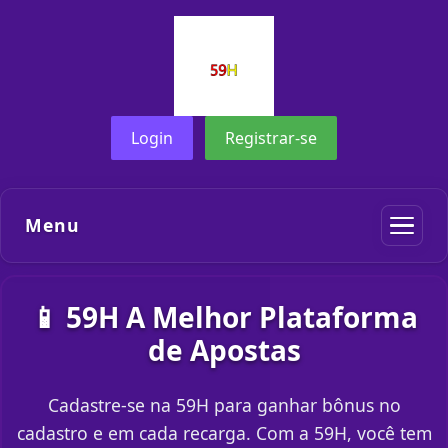
Login
Registrar-se
Menu
📱 59H A Melhor Plataforma
de Apostas
Cadastre-se na 59H para ganhar bônus no
cadastro e em cada recarga. Com a 59H, você tem