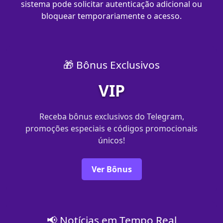
sistema pode solicitar autenticação adicional ou
bloquear temporariamente o acesso.
🎁 Bônus Exclusivos
VIP
Receba bônus exclusivos do Telegram,
promoções especiais e códigos promocionais
únicos!
Ver Bônus
📢 Notícias em Tempo Real