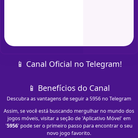
📱 Canal Oficial no Telegram!
📱 Benefícios do Canal
Descubra as vantagens de seguir a 5956 no Telegram
Assim, se você está buscando mergulhar no mundo dos
jogos móveis, visitar a seção de 'Aplicativo Móvel' em
'
5956
' pode ser o primeiro passo para encontrar o seu
novo jogo favorito.