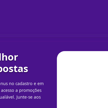
lhor
postas
ônus no cadastro e em
m acesso a promoções
ualável. Junte-se aos