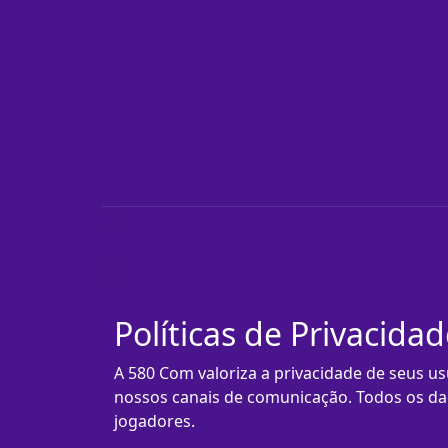
Políticas de Privacida
A 580 Com valoriza a privacidade de seus u
nossos canais de comunicação. Todos os dad
jogadores.