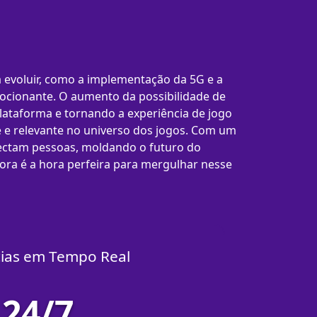
 evoluir, como a implementação da 5G e a
mocionante. O aumento da possibilidade de
lataforma e tornando a experiência de jogo
 e relevante no universo dos jogos. Com um
ectam pessoas, moldando o futuro do
gora é a hora perfeira para mergulhar nesse
cias em Tempo Real
24/7