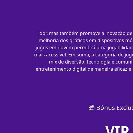
dor, mas também promove a inovação dent
melhoria dos gráficos em dispositivos mó
jogos em nuvem permitirá uma jogabilidade
mais acessível. Em suma, a categoria de jo
mix de diversão, tecnologia e comu
entretenimento digital de maneira eficaz e
🎁 Bônus Exclu
VIP