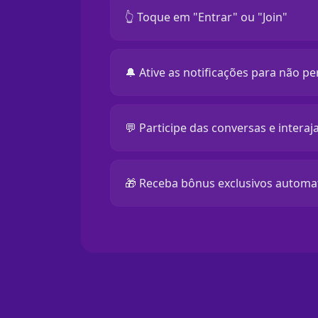
👆 Toque em "Entrar" ou "Join"
🔔 Ative as notificações para não p
💬 Participe das conversas e interaj
🎁 Receba bônus exclusivos autom