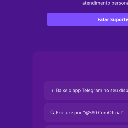
atendimento persona
Falar Suport
📱 Baixe o app Telegram no seu disp
🔍 Procure por "@580 ComOficial"