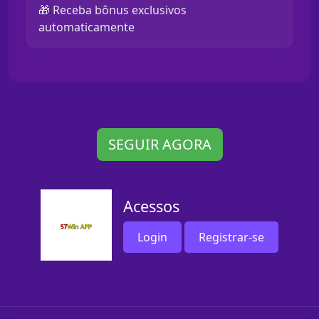
🎁 Receba bônus exclusivos
automaticamente
SEGUIR AGORA
Acessos
Login
Registrar-se