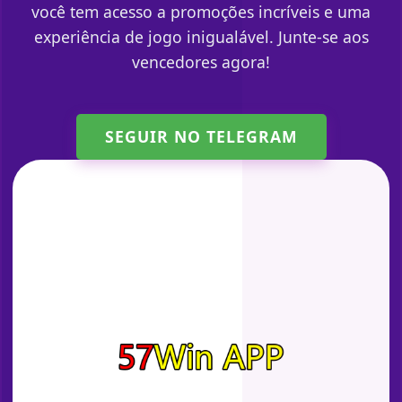
você tem acesso a promoções incríveis e uma
experiência de jogo inigualável. Junte-se aos
vencedores agora!
SEGUIR NO TELEGRAM