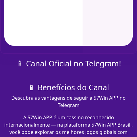
📱 Canal Oficial no Telegram!
📱 Benefícios do Canal
Descubra as vantagens de seguir a 57Win APP no
Telegram
A 57Win APP é um cassino reconhecido
internacionalmente — na plataforma 57Win APP Brasil ,
você pode explorar os melhores jogos globais com