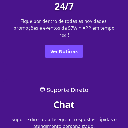
24/7
Fique por dentro de todas as novidades,
promoções e eventos da 57Win APP em tempo
real!
Ver Notícias
💬 Suporte Direto
Chat
Suporte direto via Telegram, respostas rápidas e
atendimento personalizado!