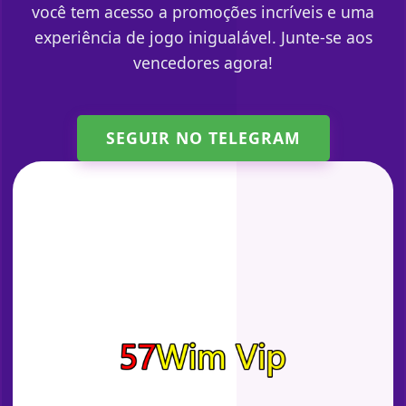
você tem acesso a promoções incríveis e uma
experiência de jogo inigualável. Junte-se aos
vencedores agora!
SEGUIR NO TELEGRAM