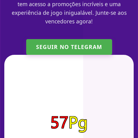
tem acesso a promoções incríveis e uma
experiência de jogo inigualável. Junte-se aos
vencedores agora!
SEGUIR NO TELEGRAM