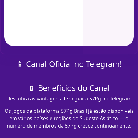
📱 Canal Oficial no Telegram!
📱 Benefícios do Canal
Descubra as vantagens de seguir a 57Pg no Telegram
Os jogos da plataforma 57Pg Brasil já estão disponíveis
em vários países e regiões do Sudeste Asiático — o
número de membros da 57Pg cresce continuamente.