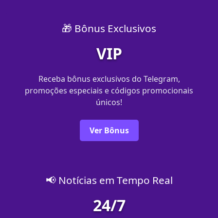
🎁 Bônus Exclusivos
VIP
Receba bônus exclusivos do Telegram,
promoções especiais e códigos promocionais
únicos!
Ver Bônus
📢 Notícias em Tempo Real
24/7