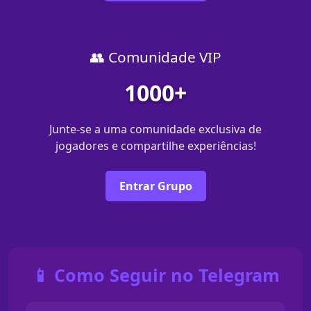
👥 Comunidade VIP
1000+
Junte-se a uma comunidade exclusiva de
jogadores e compartilhe experiências!
Entrar Grupo
📱 Como Seguir no Telegram