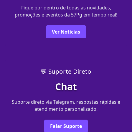
Fique por dentro de todas as novidades,
promoções e eventos da 57Pg em tempo real!
Ver Notícias
💬 Suporte Direto
Chat
Suporte direto via Telegram, respostas rápidas e
atendimento personalizado!
Falar Suporte