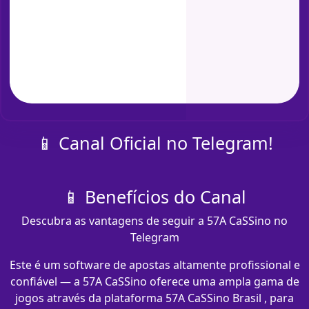
📱 Canal Oficial no Telegram!
📱 Benefícios do Canal
Descubra as vantagens de seguir a 57A CaSSino no
Telegram
Este é um software de apostas altamente profissional e
confiável — a 57A CaSSino oferece uma ampla gama de
jogos através da plataforma 57A CaSSino Brasil , para