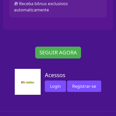
🎁 Receba bônus exclusivos
automaticamente
SEGUIR AGORA
Acessos
Login
Registrar-se