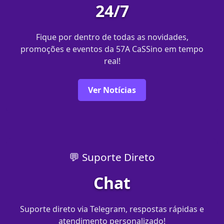
24/7
Fique por dentro de todas as novidades,
promoções e eventos da 57A CaSSino em tempo
real!
Ver Notícias
💬 Suporte Direto
Chat
Suporte direto via Telegram, respostas rápidas e
atendimento personalizado!