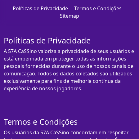
Políticas de Privacidade
Termos e Condições
Sitemap
Políticas de Privacidade
A 57A CaSSino valoriza a privacidade de seus usuários e
está empenhada em proteger todas as informações
pessoais fornecidas durante o uso de nossos canais de
comunicação. Todos os dados coletados são utilizados
exclusivamente para fins de melhoria contínua da
experiência de nossos jogadores.
Termos e Condições
Os usuários da 57A CaSSino concordam em respeitar