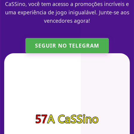
CaSSino, você tem acesso a promoções incríveis e
uma experiência de jogo inigualável. Junte-se aos
vencedores agora!
SEGUIR NO TELEGRAM