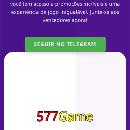
você tem acesso a promoções incríveis e uma
experiência de jogo inigualável. Junte-se aos
vencedores agora!
SEGUIR NO TELEGRAM