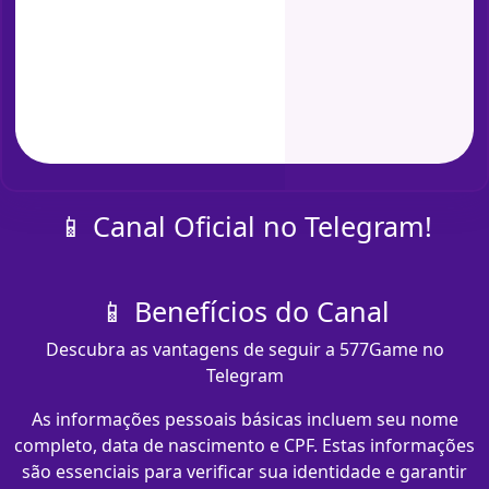
📱 Canal Oficial no Telegram!
📱 Benefícios do Canal
Descubra as vantagens de seguir a 577Game no
Telegram
As informações pessoais básicas incluem seu nome
completo, data de nascimento e CPF. Estas informações
são essenciais para verificar sua identidade e garantir