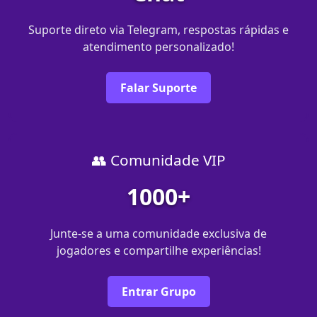
Suporte direto via Telegram, respostas rápidas e
atendimento personalizado!
Falar Suporte
👥 Comunidade VIP
1000+
Junte-se a uma comunidade exclusiva de
jogadores e compartilhe experiências!
Entrar Grupo