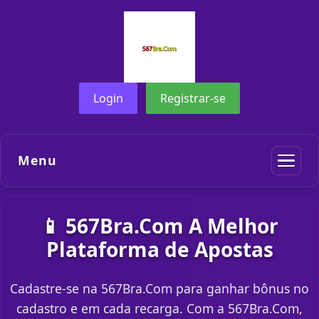
Login
Registrar-se
Menu
📱 567Bra.Com A Melhor
Plataforma de Apostas
Cadastre-se na 567Bra.Com para ganhar bônus no
cadastro e em cada recarga. Com a 567Bra.Com,