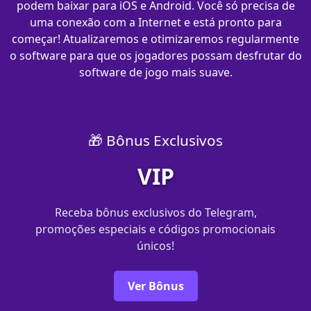
podem baixar para iOS e Android. Você só precisa de
uma conexão com a Internet e está pronto para
começar! Atualizaremos e otimizaremos regularmente
o software para que os jogadores possam desfrutar do
software de jogo mais suave.
🎁 Bônus Exclusivos
VIP
Receba bônus exclusivos do Telegram,
promoções especiais e códigos promocionais
únicos!
Ver Bônus