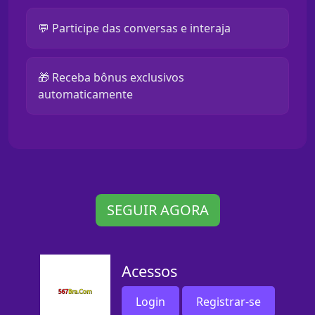
💬 Participe das conversas e interaja
🎁 Receba bônus exclusivos
automaticamente
SEGUIR AGORA
Acessos
Login
Registrar-se