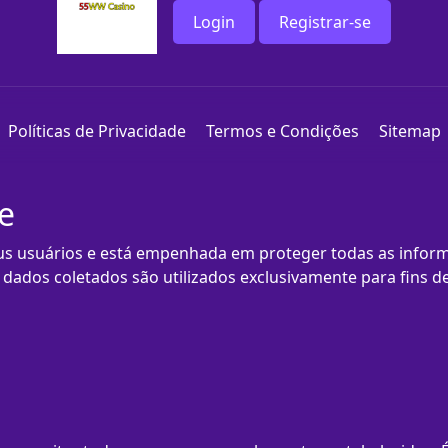
Login
Registrar-se
Políticas de Privacidade
Termos e Condições
Sitemap
de
eus usuários e está empenhada em proteger todas as infor
dados coletados são utilizados exclusivamente para fins d