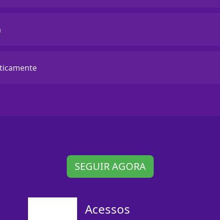
a
aticamente
SEGUIR AGORA
Acessos