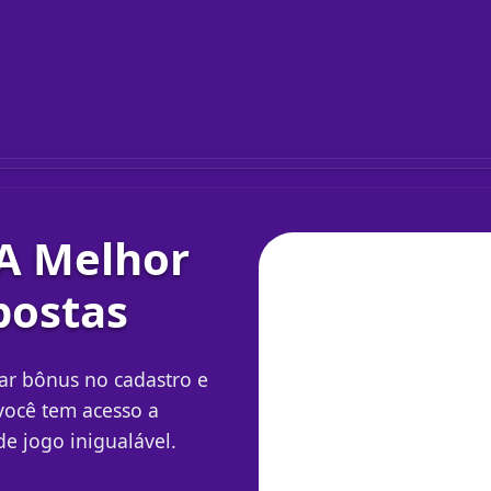
A Melhor
postas
ar bônus no cadastro e
você tem acesso a
e jogo inigualável.