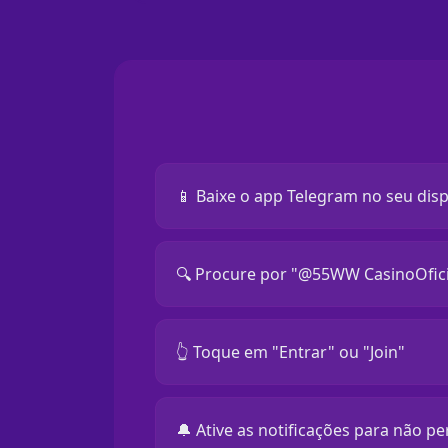
📱 Baixe o app Telegram no seu disp
🔍 Procure por "@55WW CasinoOfici
👆 Toque em "Entrar" ou "Join"
🔔 Ative as notificações para não p