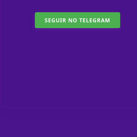
SEGUIR NO TELEGRAM