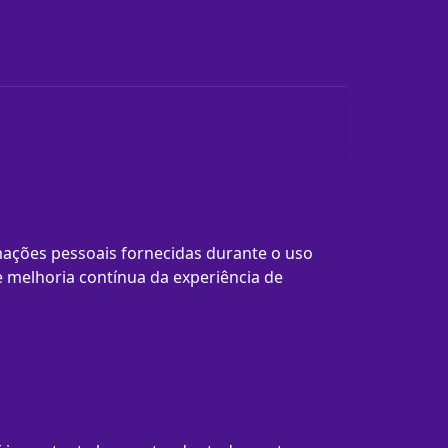
mações pessoais fornecidas durante o uso
e melhoria contínua da experiência de