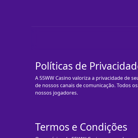
Políticas de Privacida
A 55WW Casino valoriza a privacidade de s
de nossos canais de comunicação. Todos os 
nossos jogadores.
Termos e Condições