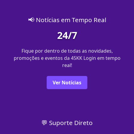
📢 Notícias em Tempo Real
24/7
Fique por dentro de todas as novidades,
promoções e eventos da 45KK Login em tempo
real!
Ver Notícias
💬 Suporte Direto