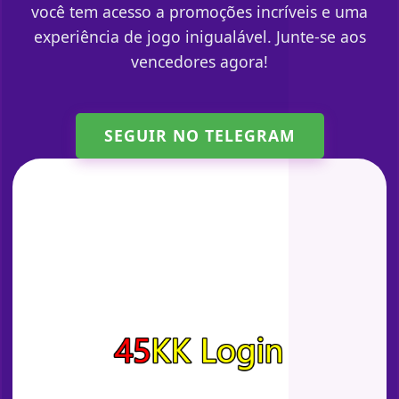
você tem acesso a promoções incríveis e uma
experiência de jogo inigualável. Junte-se aos
vencedores agora!
SEGUIR NO TELEGRAM