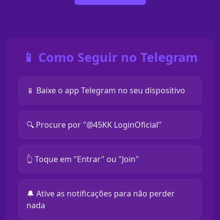
📱 Como Seguir no Telegram
📱 Baixe o app Telegram no seu dispositivo
🔍 Procure por "@45KK LoginOficial"
👆 Toque em "Entrar" ou "Join"
🔔 Ative as notificações para não perder
nada