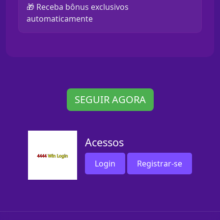
🎁 Receba bônus exclusivos
automaticamente
SEGUIR AGORA
Acessos
Login
Registrar-se