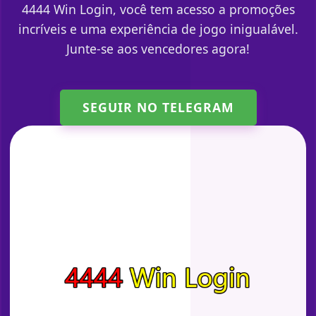
4444 Win Login, você tem acesso a promoções
incríveis e uma experiência de jogo inigualável.
Junte-se aos vencedores agora!
SEGUIR NO TELEGRAM