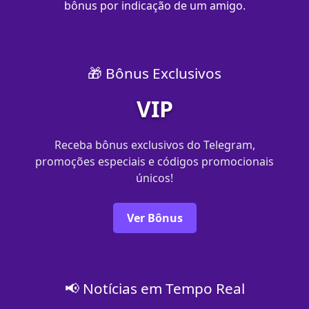
bônus por indicação de um amigo.
🎁 Bônus Exclusivos
VIP
Receba bônus exclusivos do Telegram,
promoções especiais e códigos promocionais
únicos!
Ver Bônus
📢 Notícias em Tempo Real