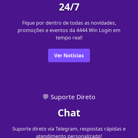
24/7
Fique por dentro de todas as novidades,
promoções e eventos da 4444 Win Login em
tempo real!
Ver Notícias
💬 Suporte Direto
Chat
Suporte direto via Telegram, respostas rápidas e
atendimento personalizado!