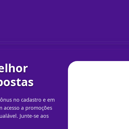
elhor
postas
bônus no cadastro e em
em acesso a promoções
ualável. Junte-se aos