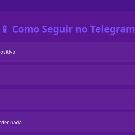
📱 Como Seguir no Telegram
ositivo
erder nada