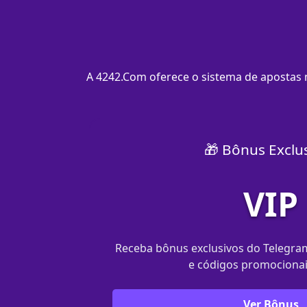
A 4242.Com oferece o sistema de apostas m
🎁 Bônus Exclu
VIP
Receba bônus exclusivos do Telegra
e códigos promocionai
Ver Bônus