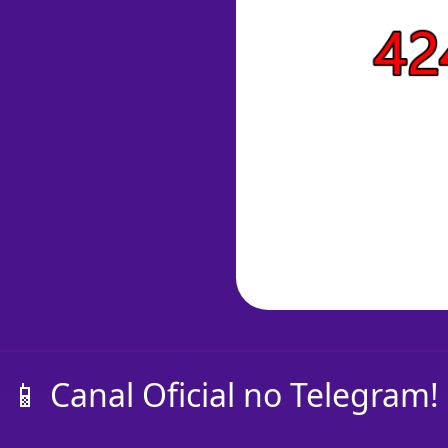
📱 Canal Oficial no Telegram!