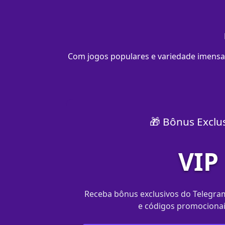
Com jogos populares e variedade imensa,
🎁 Bônus Exclu
VIP
Receba bônus exclusivos do Telegra
e códigos promocionai