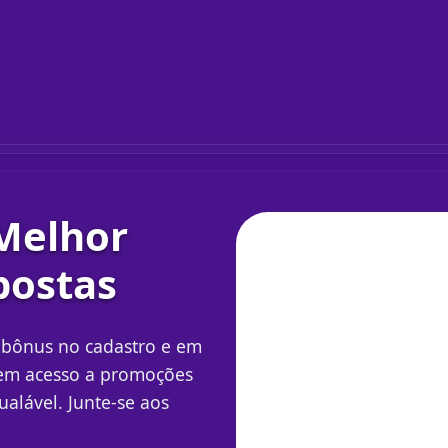
Melhor
postas
 bônus no cadastro e em
tem acesso a promoções
ualável. Junte-se aos