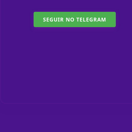
SEGUIR NO TELEGRAM