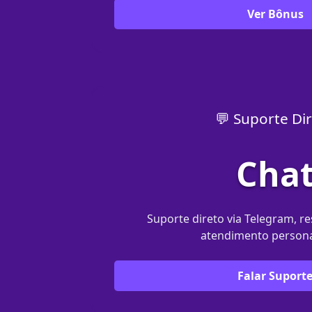
Ver Bônus
💬 Suporte Di
Cha
Suporte direto via Telegram, r
atendimento persona
Falar Suport