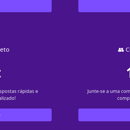
reto
👥 
t
espostas rápidas e
Junte-se a uma com
lizado!
compa
e