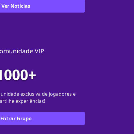
Ver Notícias
Comunidade VIP
1000+
unidade exclusiva de jogadores e
rtilhe experiências!
Entrar Grupo