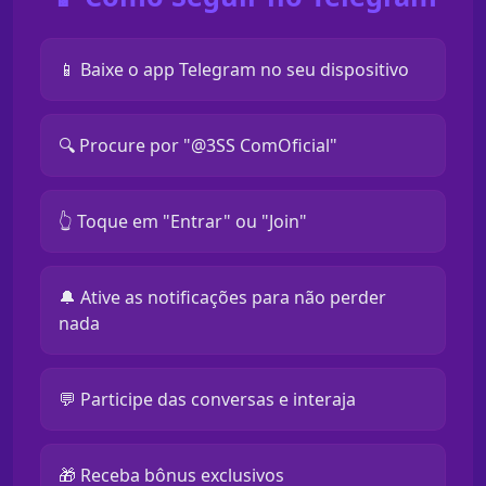
📱 Baixe o app Telegram no seu dispositivo
🔍 Procure por "@3SS ComOficial"
👆 Toque em "Entrar" ou "Join"
🔔 Ative as notificações para não perder
nada
💬 Participe das conversas e interaja
🎁 Receba bônus exclusivos