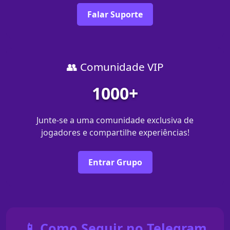
Falar Suporte
👥 Comunidade VIP
1000+
Junte-se a uma comunidade exclusiva de
jogadores e compartilhe experiências!
Entrar Grupo
📱 Como Seguir no Telegram