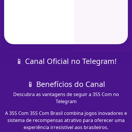
📱 Canal Oficial no Telegram!
📱 Benefícios do Canal
Descubra as vantagens de seguir a 3SS Com no
Telegram
A 3SS Com 3SS Com Brasil combina jogos inovadores e
sistema de recompensas atrativo para oferecer uma
experiência irresistível aos brasileiros.