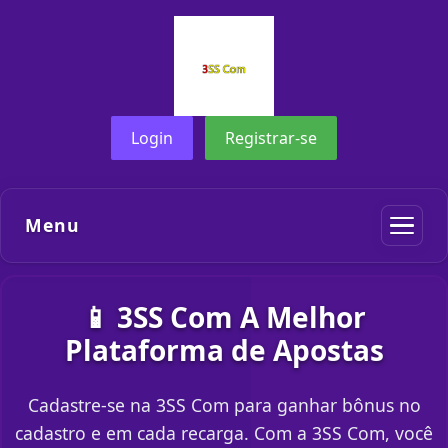
Login
Registrar-se
Menu
📱 3SS Com A Melhor
Plataforma de Apostas
Cadastre-se na 3SS Com para ganhar bônus no
cadastro e em cada recarga. Com a 3SS Com, você