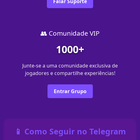
Falar Suporte
👥 Comunidade VIP
1000+
Junte-se a uma comunidade exclusiva de
jogadores e compartilhe experiências!
Entrar Grupo
📱 Como Seguir no Telegram