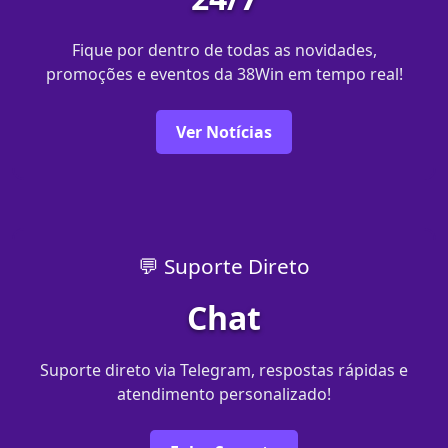
Fique por dentro de todas as novidades,
promoções e eventos da 38Win em tempo real!
Ver Notícias
💬 Suporte Direto
Chat
Suporte direto via Telegram, respostas rápidas e
atendimento personalizado!