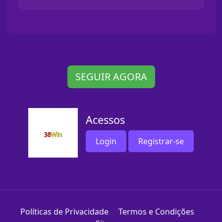
SEGUIR AGORA
Acessos
Login
Registrar-se
Políticas de Privacidade
Termos e Condições