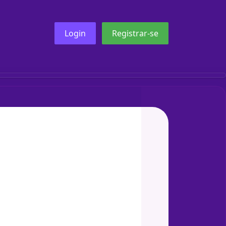
Login
Registrar-se