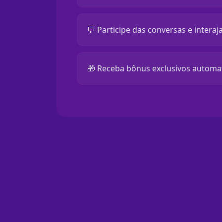
💬 Participe das conversas e interaj
🎁 Receba bônus exclusivos autom