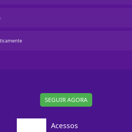
a
aticamente
SEGUIR AGORA
Acessos