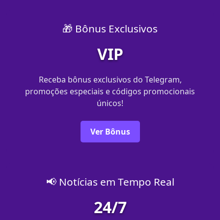
🎁 Bônus Exclusivos
VIP
Receba bônus exclusivos do Telegram,
promoções especiais e códigos promocionais
únicos!
Ver Bônus
📢 Notícias em Tempo Real
24/7