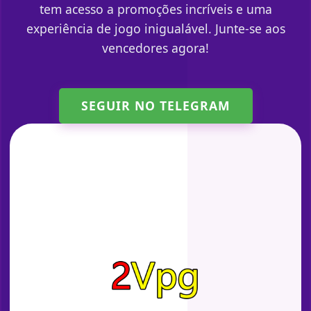
tem acesso a promoções incríveis e uma
experiência de jogo inigualável. Junte-se aos
vencedores agora!
SEGUIR NO TELEGRAM