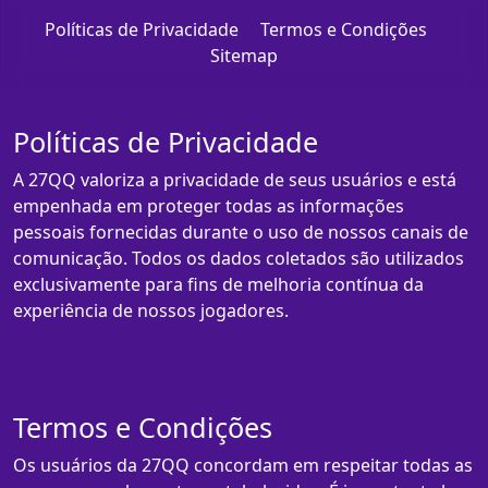
Políticas de Privacidade
Termos e Condições
Sitemap
Políticas de Privacidade
A 27QQ valoriza a privacidade de seus usuários e está
empenhada em proteger todas as informações
pessoais fornecidas durante o uso de nossos canais de
comunicação. Todos os dados coletados são utilizados
exclusivamente para fins de melhoria contínua da
experiência de nossos jogadores.
Termos e Condições
Os usuários da 27QQ concordam em respeitar todas as