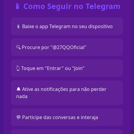
📱 Como Seguir no Telegram
📱 Baixe o app Telegram no seu dispositivo
🔍 Procure por "@27QQOficial"
👆 Toque em "Entrar" ou "Join"
🔔 Ative as notificações para não perder
nada
💬 Participe das conversas e interaja