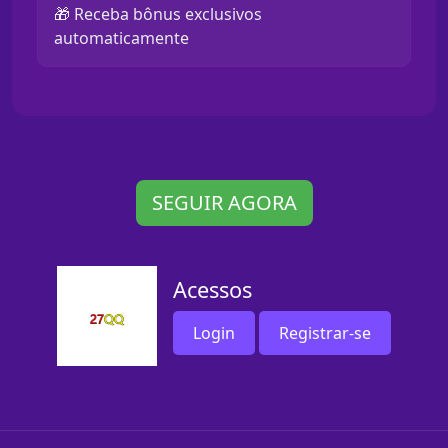
🎁 Receba bônus exclusivos
automaticamente
SEGUIR AGORA
Acessos
Login
Registrar-se