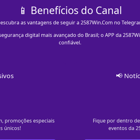
📱 Benefícios do Canal
escubra as vantagens de seguir a 2587Win.Com no Telegr
urança digital mais avançado do Brasil; o APP da 2587Win.
confiável.
sivos
📢 Notí
m, promoções especiais
Fique por dentro d
s únicos!
eventos da 2