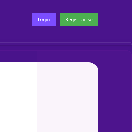
Login
Registrar-se