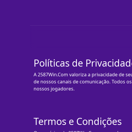
Políticas de Privacida
A 2587Win.Com valoriza a privacidade de s
de nossos canais de comunicação. Todos os 
nossos jogadores.
Termos e Condições