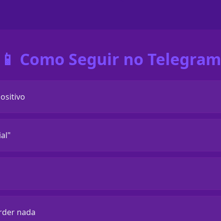
📱 Como Seguir no Telegram
ositivo
al"
erder nada