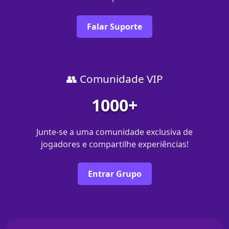
Falar Suporte
👥 Comunidade VIP
1000+
Junte-se a uma comunidade exclusiva de
jogadores e compartilhe experiências!
Entrar Grupo