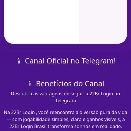
📱 Canal Oficial no Telegram!
📱 Benefícios do Canal
Descubra as vantagens de seguir a 22Br Login no
Telegram
Na 22Br Login , você reencontra a diversão pura da vida
— com jogabilidade simples, clara e ganhos visíveis, a
22Br Login Brasil transforma sonhos em realidade.