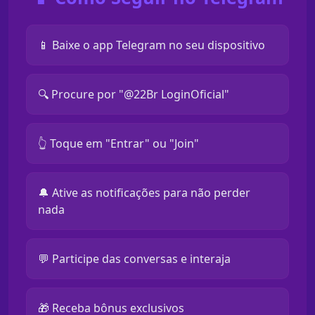
📱 Baixe o app Telegram no seu dispositivo
🔍 Procure por "@22Br LoginOficial"
👆 Toque em "Entrar" ou "Join"
🔔 Ative as notificações para não perder
nada
💬 Participe das conversas e interaja
🎁 Receba bônus exclusivos