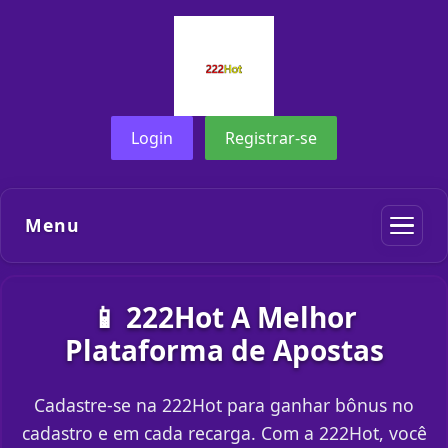
Login
Registrar-se
Menu
📱 222Hot A Melhor
Plataforma de Apostas
Cadastre-se na 222Hot para ganhar bônus no
cadastro e em cada recarga. Com a 222Hot, você