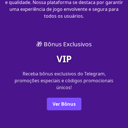
e qualidade. Nossa plataforma se destaca por garantir
uma experiência de jogo envolvente e segura para
todos os usuários.
🎁 Bônus Exclusivos
VIP
Receba bônus exclusivos do Telegram,
promoções especiais e códigos promocionais
únicos!
Ver Bônus