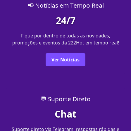
📢 Notícias em Tempo Real
24/7
Fique por dentro de todas as novidades,
promoções e eventos da 222Hot em tempo real!
Ver Notícias
💬 Suporte Direto
Chat
Suporte direto via Telegram, respostas rápidas e